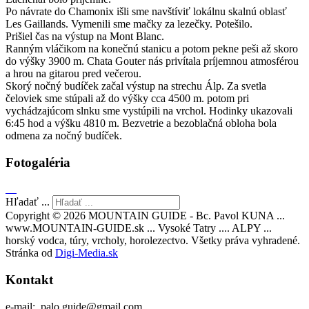
Po návrate do Chamonix išli sme navštíviť lokálnu skalnú oblasť
Les Gaillands. Vymenili sme mačky za lezečky. Potešilo.
Prišiel čas na výstup na Mont Blanc.
Ranným vláčikom na konečnú stanicu a potom pekne peši až skoro
do výšky 3900 m. Chata Gouter nás privítala príjemnou atmosférou
a hrou na gitarou pred večerou.
Skorý nočný budíček začal výstup na strechu Álp. Za svetla
čeloviek sme stúpali až do výšky cca 4500 m. potom pri
vychádzajúcom slnku sme vystúpili na vrchol. Hodinky ukazovali
6:45 hod a výšku 4810 m. Bezvetrie a bezoblačná obloha bola
odmena za nočný budíček.
Fotogaléria
Hľadať ...
Copyright © 2026 MOUNTAIN GUIDE - Bc. Pavol KUNA ...
www.MOUNTAIN-GUIDE.sk ... Vysoké Tatry .... ALPY ...
horský vodca, túry, vrcholy, horolezectvo. Všetky práva vyhradené.
Stránka od
Digi-Media.sk
Kontakt
e-mail: palo.guide@gmail.com