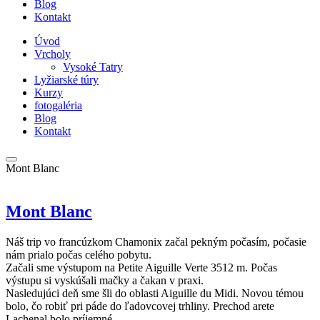
Blog
Kontakt
Úvod
Vrcholy
Vysoké Tatry
Lyžiarské túry
Kurzy
fotogaléria
Blog
Kontakt
Mont Blanc
Mont Blanc
Náš trip vo francúzkom Chamonix začal pekným počasím, počasie
nám prialo počas celého pobytu.
Začali sme výstupom na Petite Aiguille Verte 3512 m. Počas
výstupu si vyskúšali mačky a čakan v praxi.
Nasledujúci deň sme šli do oblasti Aiguille du Midi. Novou témou
bolo, čo robiť pri páde do ľadovcovej trhliny. Prechod arete
Lachenal bolo príjemné.