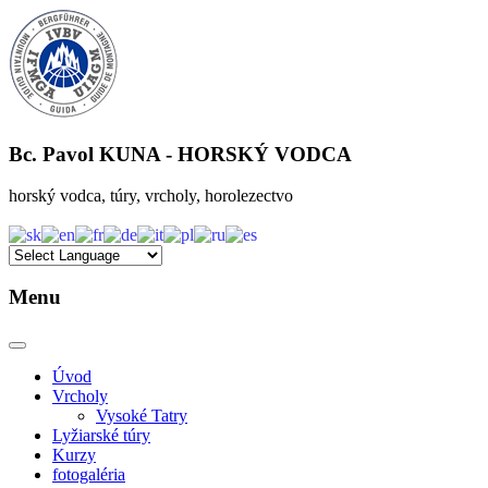
Bc. Pavol KUNA
- HORSKÝ VODCA
horský vodca, túry, vrcholy, horolezectvo
Menu
Úvod
Vrcholy
Vysoké Tatry
Lyžiarské túry
Kurzy
fotogaléria